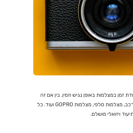
זמן במצלמות באופן נגיש וזמין. בין אם זה
דרך מצלמות הסלולר שנמצאות איתנו תמיד והפכו כל אחד מאיתנו לצלם פוטנציאלי, בין אם מדובר במצלמות רכב, מצלמות סלפי, מצלמות GOPRO ועוד. כל
וד ויזואלי מושלם.